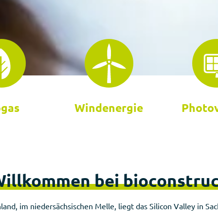
ogas
Windenergie
Photov
illkommen bei bioconstru
land, im niedersächsischen Melle, liegt das Silicon Valley in S