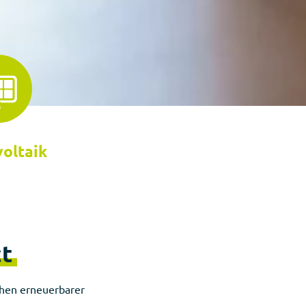
oltaik
ct
achen erneuerbarer